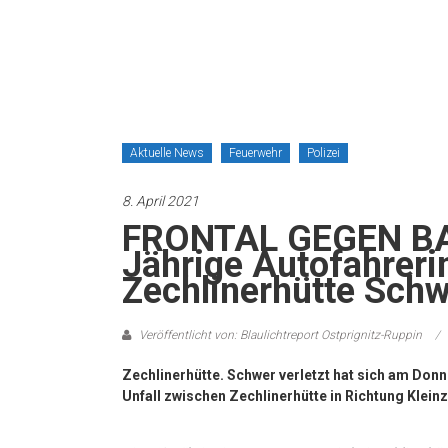
Aktuelle News
Feuerwehr
Polizei
8. April 2021
FRONTAL GEGEN BA
Jährige Autofahreri
Zechlinerhütte Schw
Veröffentlicht von: Blaulichtreport Ostprignitz-Ruppin
Zechlinerhütte. Schwer verletzt hat sich am Don
Unfall zwischen Zechlinerhütte in Richtung Kleinze