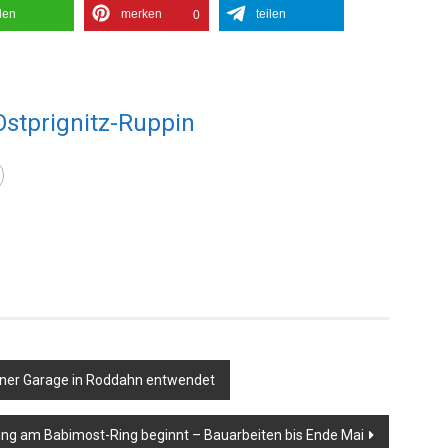
ilen
merken
teilen
0
Ostprignitz-Ruppin
ner Garage in Roddahn entwendet
ng am Babimost-Ring beginnt – Bauarbeiten bis Ende Mai