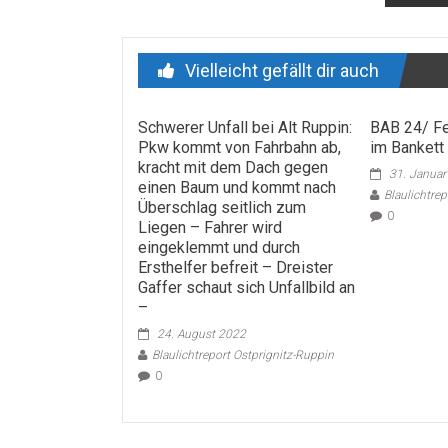
Vielleicht gefällt dir auch
Schwerer Unfall bei Alt Ruppin:
BAB 24/ Fe
Pkw kommt von Fahrbahn ab,
im Bankett
kracht mit dem Dach gegen
31. Janua
einen Baum und kommt nach
Blaulichtre
Überschlag seitlich zum
0
Liegen – Fahrer wird
eingeklemmt und durch
Ersthelfer befreit – Dreister
Gaffer schaut sich Unfallbild an
–
24. August 2022
Blaulichtreport Ostprignitz-Ruppin
0