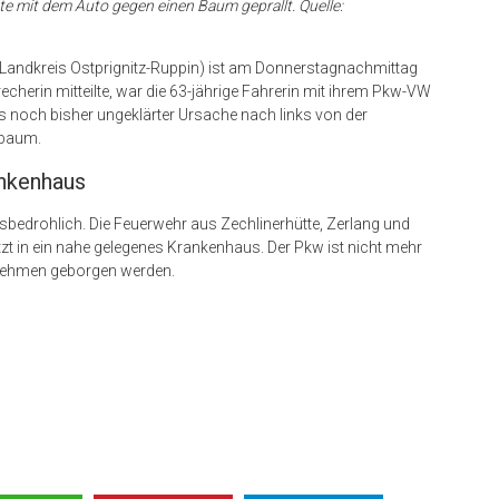
te mit dem Auto gegen einen Baum geprallt. Quelle:
 (Landkreis Ostprignitz-Ruppin) ist am Donnerstagnachmittag
echerin mitteilte, war die 63-jährige Fahrerin mit ihrem Pkw-VW
s noch bisher ungeklärter Ursache nach links von der
nbaum.
ankenhaus
ensbedrohlich. Die Feuerwehr aus Zechlinerhütte, Zerlang und
zt in ein nahe gelegenes Krankenhaus. Der Pkw ist nicht mehr
rnehmen geborgen werden.