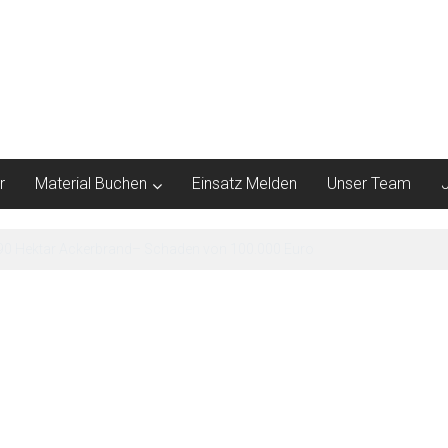
r
Material Buchen
Einsatz Melden
Unser Team
 85 Menschen vorsorglich evakuiert