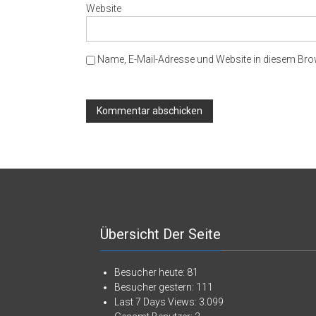
Website
Name, E-Mail-Adresse und Website in diesem Br
Übersicht Der Seite
Besucher heute:
81
Besucher gestern:
111
Last 7 Days Views:
3.099