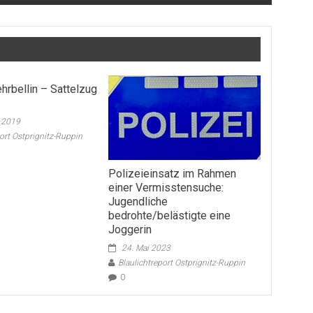
hrbellin – Sattelzug
r 2019
port Ostprignitz-Ruppin
Polizeieinsatz im Rahmen
einer Vermisstensuche:
Jugendliche
bedrohte/belästigte eine
Joggerin
24. Mai 2023
Blaulichtreport Ostprignitz-Ruppin
0