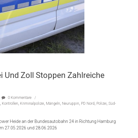
ei Und Zoll Stoppen Zahlreiche
0 Kommentare
,
Kontrollen
,
Kriminalpolizei
,
Mängeln
,
Neuruppin
,
PD Nord
,
Polizei
,
Süd-
ower Heide an der Bundesautobahn 24 in Richtung Hamburg
 am 27.05.2026 und 28.06.2026