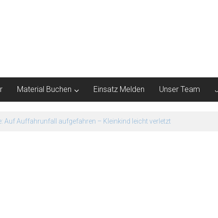
r
Material Buchen
Einsatz Melden
Unser Team
Auf Auffahrunfall aufgefahren – Kleinkind leicht verletzt