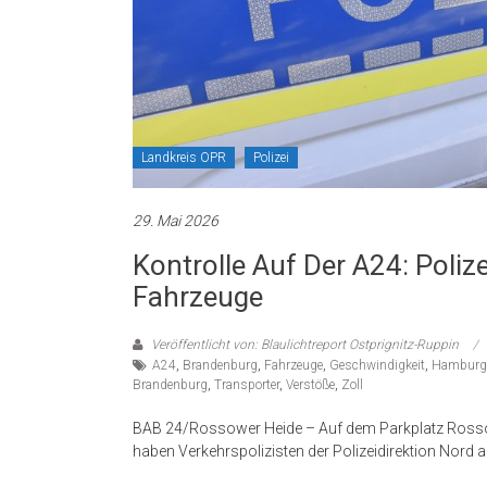
Landkreis OPR
Polizei
29. Mai 2026
Kontrolle Auf Der A24: Poliz
Fahrzeuge
Veröffentlicht von: Blaulichtreport Ostprignitz-Ruppin
A24
,
Brandenburg
,
Fahrzeuge
,
Geschwindigkeit
,
Hamburg
Brandenburg
,
Transporter
,
Verstöße
,
Zoll
BAB 24/Rossower Heide – Auf dem Parkplatz Ross
haben Verkehrspolizisten der Polizeidirektion Nord