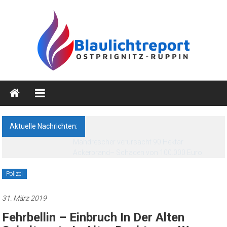
Zum
Inhalt
springen
Blaulichtreport
Ostprignitz-
Ruppin
Aktuelle Nachrichten:
Nachrichten-
und
Medienseite
Polizei
31. März 2019
Fehrbellin – Einbruch In Der Alten