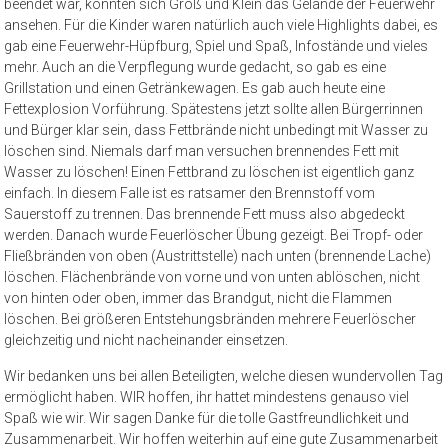
beendet war, konnten sich Groß und Klein das Gelände der Feuerwehr
ansehen. Für die Kinder waren natürlich auch viele Highlights dabei, es
gab eine Feuerwehr-Hüpfburg, Spiel und Spaß, Infostände und vieles
mehr. Auch an die Verpflegung wurde gedacht, so gab es eine
Grillstation und einen Getränkewagen. Es gab auch heute eine
Fettexplosion Vorführung. Spätestens jetzt sollte allen Bürgerrinnen
und Bürger klar sein, dass Fettbrände nicht unbedingt mit Wasser zu
löschen sind. Niemals darf man versuchen brennendes Fett mit
Wasser zu löschen! Einen Fettbrand zu löschen ist eigentlich ganz
einfach. In diesem Falle ist es ratsamer den Brennstoff vom
Sauerstoff zu trennen. Das brennende Fett muss also abgedeckt
werden. Danach wurde Feuerlöscher Übung gezeigt. Bei Tropf- oder
Fließbränden von oben (Austrittstelle) nach unten (brennende Lache)
löschen. Flächenbrände von vorne und von unten ablöschen, nicht
von hinten oder oben, immer das Brandgut, nicht die Flammen
löschen. Bei größeren Entstehungsbränden mehrere Feuerlöscher
gleichzeitig und nicht nacheinander einsetzen.
Wir bedanken uns bei allen Beteiligten, welche diesen wundervollen Tag
ermöglicht haben. WIR hoffen, ihr hattet mindestens genauso viel
Spaß wie wir. Wir sagen Danke für die tolle Gastfreundlichkeit und
Zusammenarbeit. Wir hoffen weiterhin auf eine gute Zusammenarbeit