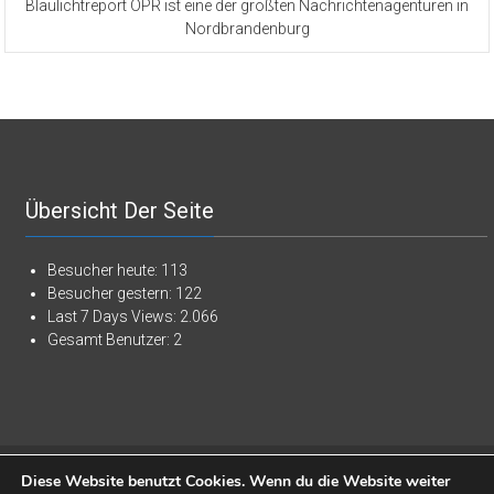
Blaulichtreport OPR ist eine der größten Nachrichtenagenturen in
Nordbrandenburg
Übersicht Der Seite
Besucher heute:
113
Besucher gestern:
122
Last 7 Days Views:
2.066
Gesamt Benutzer:
2
Copyright © 2026
Blaulichtreport Ostprignitz-Ruppin
. Alle Rechte
Diese Website benutzt Cookies. Wenn du die Website weiter
vorbehalten. Theme:
ColorNews
von ThemeGrill. Präsentiert von