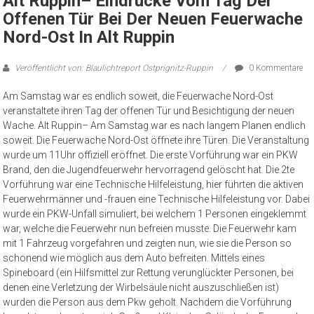
Alt Ruppin– Eindrücke Vom Tag Der
Offenen Tür Bei Der Neuen Feuerwache
Nord-Ost In Alt Ruppin
Veröffentlicht von: Blaulichtreport Ostprignitz-Ruppin
0 Kommentare
Am Samstag war es endlich soweit, die Feuerwache Nord-Ost
veranstaltete ihren Tag der offenen Tür und Besichtigung der neuen
Wache. Alt Ruppin– Am Samstag war es nach langem Planen endlich
soweit. Die Feuerwache Nord-Ost öffnete ihre Türen. Die Veranstaltung
wurde um 11Uhr offiziell eröffnet. Die erste Vorführung war ein PKW
Brand, den die Jugendfeuerwehr hervorragend gelöscht hat. Die 2te
Vorführung war eine Technische Hilfeleistung, hier führten die aktiven
Feuerwehrmänner und -frauen eine Technische Hilfeleistung vor. Dabei
wurde ein PKW-Unfall simuliert, bei welchem 1 Personen eingeklemmt
war, welche die Feuerwehr nun befreien musste. Die Feuerwehr kam
mit 1 Fahrzeug vorgefahren und zeigten nun, wie sie die Person so
schonend wie möglich aus dem Auto befreiten. Mittels eines
Spineboard (ein Hilfsmittel zur Rettung verunglückter Personen, bei
denen eine Verletzung der Wirbelsäule nicht auszuschließen ist)
wurden die Person aus dem Pkw geholt. Nachdem die Vorführung