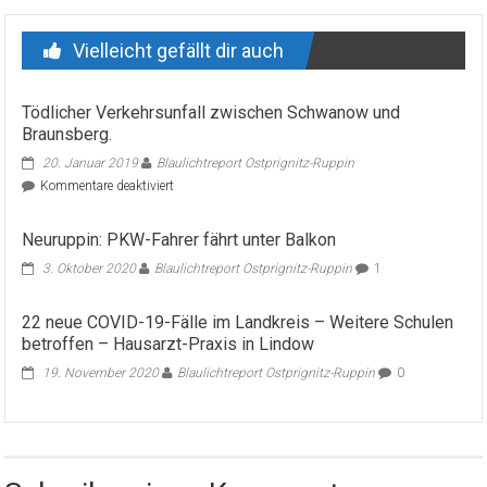
Vielleicht gefällt dir auch
Tödlicher Verkehrsunfall zwischen Schwanow und
Braunsberg.
20. Januar 2019
Blaulichtreport Ostprignitz-Ruppin
für
Kommentare deaktiviert
Tödlicher
Verkehrsunfall
Neuruppin: PKW-Fahrer fährt unter Balkon
zwischen
Schwanow
3. Oktober 2020
Blaulichtreport Ostprignitz-Ruppin
1
und
Braunsberg.
22 neue COVID-19-Fälle im Landkreis – Weitere Schulen
betroffen – Hausarzt-Praxis in Lindow
19. November 2020
Blaulichtreport Ostprignitz-Ruppin
0