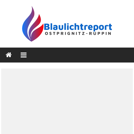
Zum
Inhalt
springen
Blaulichtreport
Ostprignitz-
Ruppin
Nachrichten-
und
Medienseite