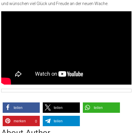
und wünschen viel Glück und Freude an der neuen Wache.
teilen
teilen
teilen
merken
teilen
0
About Author