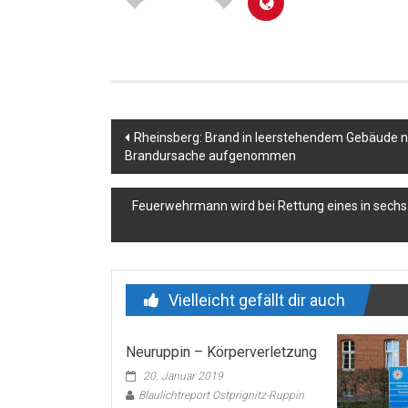
Beitragsnavigation
Rheinsberg: Brand in leerstehendem Gebäude nac
Brandursache aufgenommen
Feuerwehrmann wird bei Rettung eines in sechs
Vielleicht gefällt dir auch
Neuruppin – Körperverletzung
20. Januar 2019
Blaulichtreport Ostprignitz-Ruppin