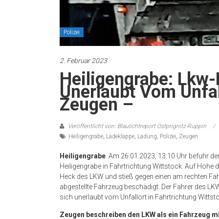
Polizei
2. Februar 2023
Heiligengrabe: Lkw-
Unerlaubt Vom Unfal
Zeugen –
Veröffentlicht von: Blaulichtreport Ostprignitz-Ruppin
Heiligengrabe
,
Ladeklappe
,
Ladung
,
Polizei
,
Zeugen
Heiligengrabe
. Am 26.01.2023, 13:10 Uhr befuhr der
Heiligengrabe in Fahrtrichtung Wittstock. Auf Höhe
Heck des LKW und stieß gegen einen am rechten Fa
abgestellte Fahrzeug beschädigt. Der Fahrer des LKW
sich unerlaubt vom Unfallort in Fahrtrichtung Wittst
Zeugen beschreiben den LKW als ein Fahrzeug mi