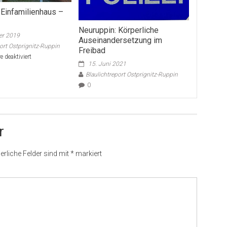
 Einfamilienhaus –
Neuruppin: Körperliche
er 2019
Auseinandersetzung im
port Ostprignitz-Ruppin
Freibad
für
 deaktiviert
15. Juni 2021
Einbruch
Blaulichtreport Ostprignitz-Ruppin
in
Einfamilienhaus
0
–
Alt
Daber
r
erliche Felder sind mit
*
markiert