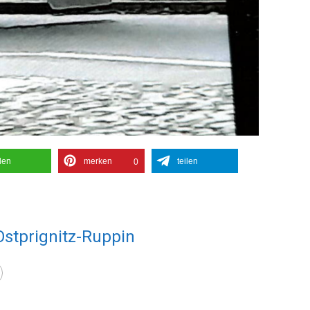
ilen
merken
teilen
0
Ostprignitz-Ruppin