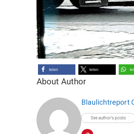
teilen
teilen
te
About Author
Blaulichtreport 
See author's posts