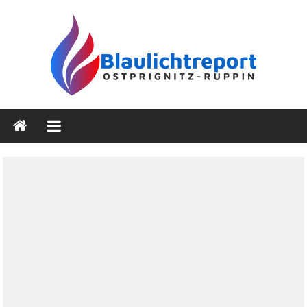
Zum
Inhalt
springen
Blaulichtreport
Ostprignitz-
Ruppin
Nachrichten-
und
Medienseite