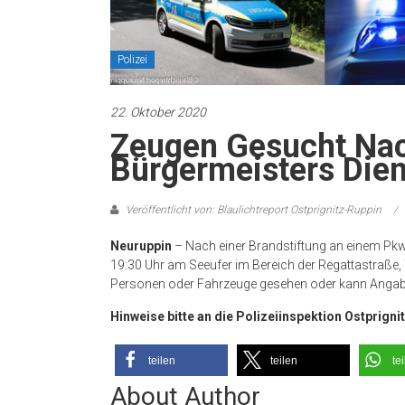
Polizei
22. Oktober 2020
Zeugen Gesucht Nac
Bürgermeisters Die
Veröffentlicht von: Blaulichtreport Ostprignitz-Ruppin
Neuruppin
– Nach einer Brandstiftung an einem Pk
19:30 Uhr am Seeufer im Bereich der Regattastraße
Personen oder Fahrzeuge gesehen oder kann Angab
Hinweise bitte an die Polizeiinspektion Ostprigni
teilen
teilen
te
About Author