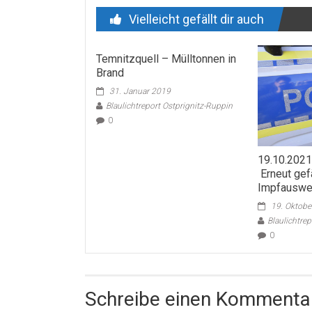
Vielleicht gefällt dir auch
Temnitzquell – Mülltonnen in
Brand
31. Januar 2019
Blaulichtreport Ostprignitz-Ruppin
0
19.10.2021
Erneut gef
Impfauswe
19. Oktobe
Blaulichtre
0
Schreibe einen Kommenta