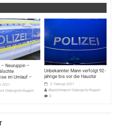
 – Neuruppin –
Unbekannter Mann verfolgt 92-
älschte
jährige bis vor die Haustür
ise im Umlauf –
3. Februar 2021
r 2021
Blaulichtreport Ostprignitz-Ruppin
port Ostprignitz-Ruppin
0
r