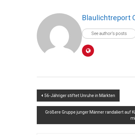
Blaulichtreport 
See author's posts
Beitragsnavigation
56-Jähriger stiftet Unruhe in Märkten
Größere Gruppe junger Männer randaliert auf 
mi