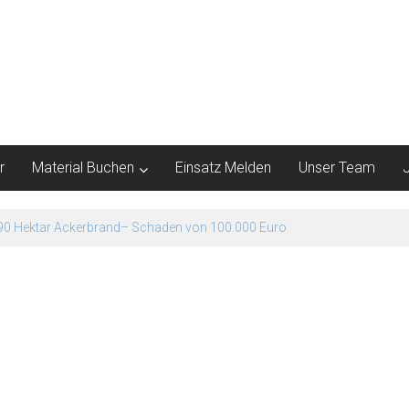
r
Material Buchen
Einsatz Melden
Unser Team
 85 Menschen vorsorglich evakuiert