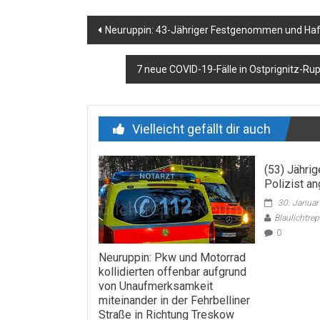
Beitragsnavigation
Neuruppin: 43-Jähriger Festgenommen und Haft
7 neue COVID-19-Fälle in Ostprignitz-Ru
Vielleicht gefällt dir auch
(53) Jähri
Polizist a
30. Janua
Blaulichtre
0
Neuruppin: Pkw und Motorrad
kollidierten offenbar aufgrund
von Unaufmerksamkeit
miteinander in der Fehrbelliner
Straße in Richtung Treskow