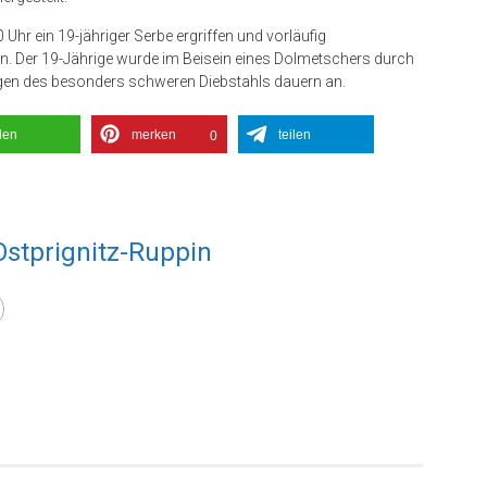
r ein 19-jähriger Serbe ergriffen und vorläufig
n. Der 19-Jährige wurde im Beisein eines Dolmetschers durch
egen des besonders schweren Diebstahls dauern an.
ilen
merken
teilen
0
Ostprignitz-Ruppin