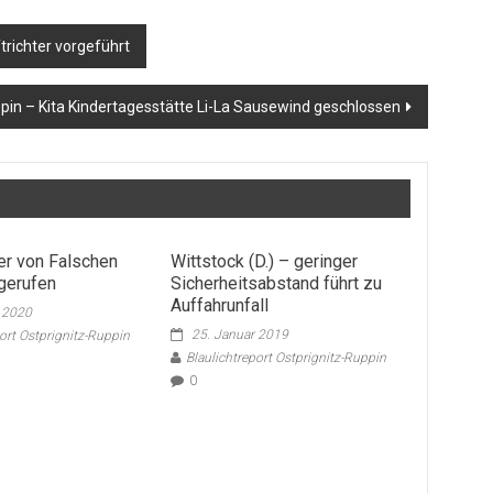
richter vorgeführt
ppin – Kita Kindertagesstätte Li-La Sausewind geschlossen
ger von Falschen
Wittstock (D.) – geringer
ngerufen
Sicherheitsabstand führt zu
Auffahrunfall
r 2020
25. Januar 2019
port Ostprignitz-Ruppin
Blaulichtreport Ostprignitz-Ruppin
0