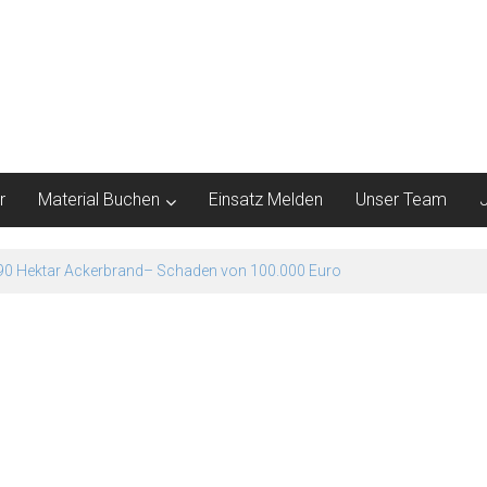
r
Material Buchen
Einsatz Melden
Unser Team
 85 Menschen vorsorglich evakuiert