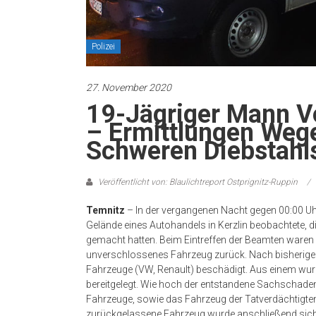
Polizei
27. November 2020
19-Jägriger Mann V
– Ermittlungen Weg
Schweren Diebstahl
Veröffentlicht von: Blaulichtreport Ostprignitz-Ruppin
Temnitz
– In der vergangenen Nacht gegen 00:00 Uh
Gelände eines Autohandels in Kerzlin beobachtete, d
gemacht hatten. Beim Eintreffen der Beamten waren d
unverschlossenes Fahrzeug zurück. Nach bisherige
Fahrzeuge (VW, Renault) beschädigt. Aus einem wurd
bereitgelegt. Wie hoch der entstandene Sachschaden 
Fahrzeuge, sowie das Fahrzeug der Tatverdächtigte
zurückgelassene Fahrzeug wurde anschließend siche