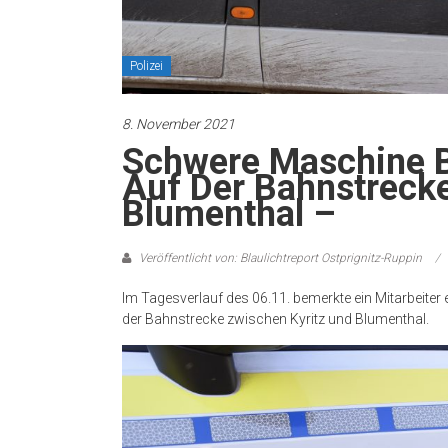
Polizei
8. November 2021
Schwere Maschine B
Auf Der Bahnstrecke
Blumenthal –
Veröffentlicht von: Blaulichtreport Ostprignitz-Ruppin
Im Tagesverlauf des 06.11. bemerkte ein Mitarbeite
der Bahnstrecke zwischen Kyritz und Blumenthal.