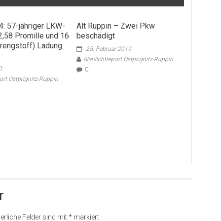
4: 57-jähriger LKW-
Alt Ruppin – Zwei Pkw
2,58 Promille und 16
beschädigt
rengstoff) Ladung
25. Februar 2019
Blaulichtreport Ostprignitz-Ruppin
0
0
port Ostprignitz-Ruppin
r
erliche Felder sind mit
*
markiert