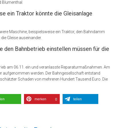
d Blumenthal.
e ein Traktor könnte die Gleisanlage
hwere Maschine, beispielsweise ein Traktor, den Bahndamm
die Gleise auseinander.
e den Bahnbetrieb einstellen müssen für die
etrieb am 06.11. ein und veranlasste Reparaturmaßnahmen. Am
der aufgenommen werden. Der Bahngesellschaft entstand
chätzter Schaden von mehreren Hundert Tausend Euro. Die
ilen
merken
teilen
0