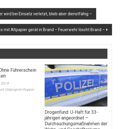
ird bei Einsatz verletzt, blieb aber dienstfähig –
o mit Altpapier gerät in Brand – Feuerwehr löscht Brand –
 Ohne Führerschein
ken
t 2019
port Ostprignitz-Ruppin
Drogenfund: U-Haft für 33-
jährigen angeordnet –
Durchsuchungsmaßnahmen der