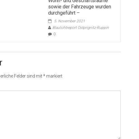
Wohn- und Geschäftsräume
sowie der Fahrzeuge wurden
durchgeführt –
5. November 2021
Blaulichtreport Ostprignitz-Ruppin
0
r
erliche Felder sind mit
*
markiert