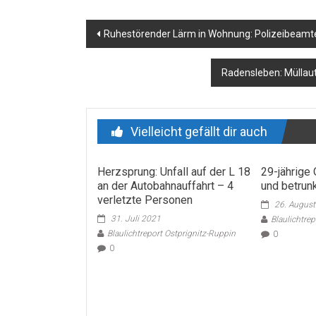
Beitragsnavigation
Ruhestörender Lärm in Wohnung: Polizeibeamter w
Radensleben: Müllaut
Vielleicht gefällt dir auch
Herzsprung: Unfall auf der L 18
29-jährige
an der Autobahnauffahrt – 4
und betrun
verletzte Personen
26. Augus
31. Juli 2021
Blaulichtre
Blaulichtreport Ostprignitz-Ruppin
0
0