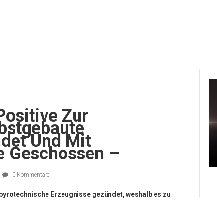
Positive Zur
lbstgebaute
det Und Mit
e Geschossen –
0 Kommentare
e pyrotechnische Erzeugnisse gezündet, weshalb es zu