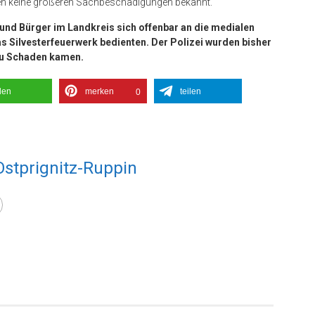
den keine größeren Sachbeschädigungen bekannt.
 und Bürger im Landkreis sich offenbar an die medialen
s Silvesterfeuerwerk bedienten. Der Polizei wurden bisher
zu Schaden kamen.
ilen
merken
teilen
0
Ostprignitz-Ruppin