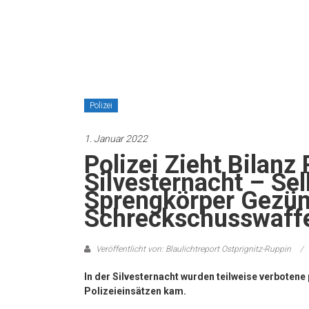
Polizei
1. Januar 2022
Polizei Zieht Bilanz 
Silvesternacht – Se
Sprengkörper Gezün
Schreckschusswaff
Veröffentlicht von: Blaulichtreport Ostprignitz-Ruppin
In der Silvesternacht wurden teilweise verboten
Polizeieinsätzen kam.