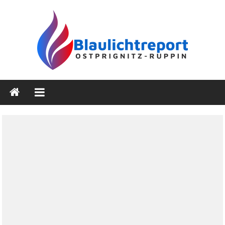
Zum
Inhalt
springen
Blaulichtreport
Ostprignitz-
Ruppin
Nachrichten-
und
Medienseite