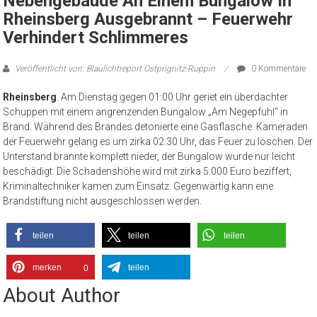
Nebengebäude An Einem Bungalow In
Rheinsberg Ausgebrannt – Feuerwehr
Verhindert Schlimmeres
Veröffentlicht von: Blaulichtreport Ostprignitz-Ruppin
0 Kommentare
Rheinsberg
. Am Dienstag gegen 01:00 Uhr geriet ein überdachter
Schuppen mit einem angrenzenden Bungalow „Am Negepfuhl“ in
Brand. Während des Brandes detonierte eine Gasflasche. Kameraden
der Feuerwehr gelang es um zirka 02:30 Uhr, das Feuer zu löschen. Der
Unterstand brannte komplett nieder, der Bungalow wurde nur leicht
beschädigt. Die Schadenshöhe wird mit zirka 5.000 Euro beziffert,
Kriminaltechniker kamen zum Einsatz. Gegenwärtig kann eine
Brandstiftung nicht ausgeschlossen werden.
teilen
teilen
teilen
merken
teilen
0
About Author