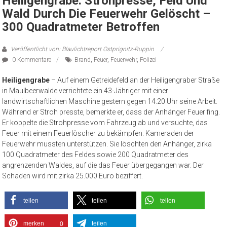
Heiligengrabe: Strohpresse, Feld Und
Wald Durch Die Feuerwehr Gelöscht –
300 Quadratmeter Betroffen
Veröffentlicht von: Blaulichtreport Ostprignitz-Ruppin
0 Kommentare
Brand
,
Feuer
,
Feuerwehr
,
Polizei
Heiligengrabe
– Auf einem Getreidefeld an der Heiligengraber Straße
in Maulbeerwalde verrichtete ein 43-Jähriger mit einer
landwirtschaftlichen Maschine gestern gegen 14.20 Uhr seine Arbeit.
Während er Stroh presste, bemerkte er, dass der Anhänger Feuer fing.
Er koppelte die Strohpresse vom Fahrzeug ab und versuchte, das
Feuer mit einem Feuerlöscher zu bekämpfen. Kameraden der
Feuerwehr mussten unterstützen. Sie löschten den Anhänger, zirka
100 Quadratmeter des Feldes sowie 200 Quadratmeter des
angrenzenden Waldes, auf die das Feuer übergegangen war. Der
Schaden wird mit zirka 25.000 Euro beziffert.
teilen
teilen
teilen
merken
teilen
0