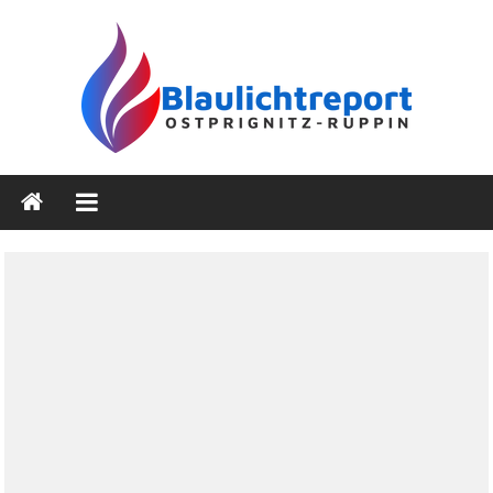
Zum
Inhalt
springen
Blaulichtreport
Ostprignitz-
Ruppin
Nachrichten-
und
Medienseite