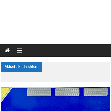
Blaulichtreport
Ostprignitz-
Ruppin
Aktuelle Nachrichten:
Nachrichten-
Feldbrand bei Neuruppin: 85 Menschen
und
vorsorglich evakuiert
Medienseite