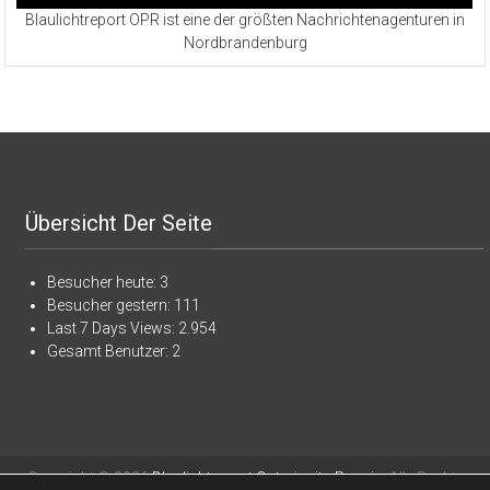
Blaulichtreport OPR ist eine der größten Nachrichtenagenturen in
Nordbrandenburg
Übersicht Der Seite
Besucher heute:
3
Besucher gestern:
111
Last 7 Days Views:
2.954
Gesamt Benutzer:
2
Copyright © 2026
Blaulichtreport Ostprignitz-Ruppin
. Alle Rechte