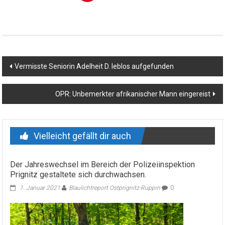
Beitragsnavigation
Vermisste Seniorin Adelheit D. leblos aufgefunden
OPR: Unbemerkter afrikanischer Mann eingereist
Vielleicht gefällt dir auch
Der Jahreswechsel im Bereich der Polizeiinspektion
Prignitz gestaltete sich durchwachsen.
1. Januar 2021
Blaulichtreport Ostprignitz-Ruppin
0