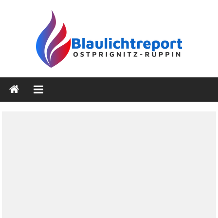
Zum
Inhalt
springen
Blaulichtreport
Ostprignitz-
Ruppin
Nachrichten-
und
Medienseite