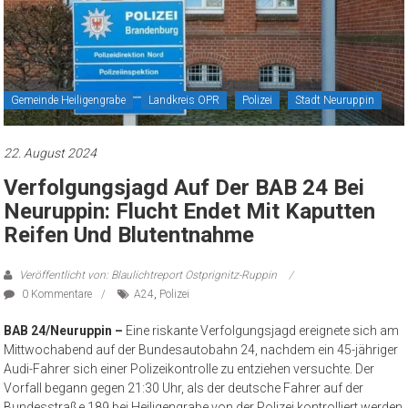
Gemeinde Heiligengrabe
Landkreis OPR
Polizei
Stadt Neuruppin
22. August 2024
Verfolgungsjagd Auf Der BAB 24 Bei
Neuruppin: Flucht Endet Mit Kaputten
Reifen Und Blutentnahme
Veröffentlicht von: Blaulichtreport Ostprignitz-Ruppin
0 Kommentare
A24
,
Polizei
BAB 24/Neuruppin –
Eine riskante Verfolgungsjagd ereignete sich am
Mittwochabend auf der Bundesautobahn 24, nachdem ein 45-jähriger
Audi-Fahrer sich einer Polizeikontrolle zu entziehen versuchte. Der
Vorfall begann gegen 21:30 Uhr, als der deutsche Fahrer auf der
Bundesstraße 189 bei Heiligengrabe von der Polizei kontrolliert werden