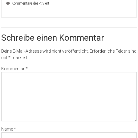
für
Kommentare deaktiviert
Neuruppin
–
Scheibe
eingeworfen
Schreibe einen Kommentar
Deine E-Mail-Adresse wird nicht veröffentlicht.
Erforderliche Felder sind
mit
*
markiert
Kommentar
*
Name
*