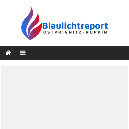
Zum
Inhalt
springen
Blaulichtreport
Ostprignitz-
Ruppin
Nachrichten-
und
Medienseite