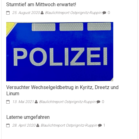
Sturmtief am Mittwoch erwartet!
25. August 2020
Blaulichtreport Ostprignitz-Ruppin
0
Versuchter Wechselgeldbetrug in Kyritz, Dreetz und
Linum
13. Mai 2021
Blaulichtreport Ostprignitz-Ruppin
0
Laterne umgefahren
28. April 2020
Blaulichtreport Ostprignitz-Ruppin
1