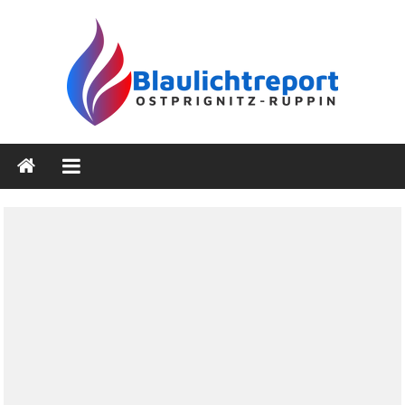
Zum
Inhalt
springen
Blaulichtreport
Ostprignitz-
Ruppin
Nachrichten-
und
Medienseite