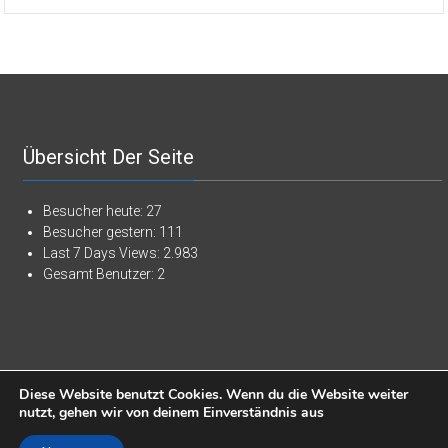
Übersicht Der Seite
Besucher heute:
27
Besucher gestern:
111
Last 7 Days Views:
2.983
Gesamt Benutzer:
2
Copyright © 2026
Blaulichtreport Ostprignitz-Ruppin
. Alle Rechte
Diese Website benutzt Cookies. Wenn du die Website weiter
vorbehalten. Theme:
ColorNews
von ThemeGrill. Präsentiert von
nutzt, gehen wir von deinem Einverständnis aus
WordPress
.