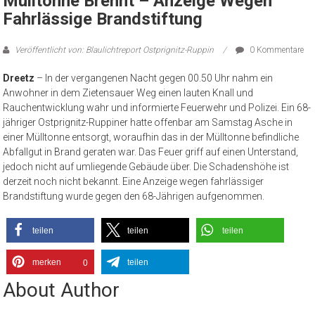
Mülltonne Brennt – Anzeige Wegen
Fahrlässige Brandstiftung
Veröffentlicht von: Blaulichtreport Ostprignitz-Ruppin
0 Kommentare
Dreetz
– In der vergangenen Nacht gegen 00.50 Uhr nahm ein
Anwohner in dem Zietensauer Weg einen lauten Knall und
Rauchentwicklung wahr und informierte Feuerwehr und Polizei. Ein 68-
jähriger Ostprignitz-Ruppiner hatte offenbar am Samstag Asche in
einer Mülltonne entsorgt, woraufhin das in der Mülltonne befindliche
Abfallgut in Brand geraten war. Das Feuer griff auf einen Unterstand,
jedoch nicht auf umliegende Gebäude über. Die Schadenshöhe ist
derzeit noch nicht bekannt. Eine Anzeige wegen fahrlässiger
Brandstiftung wurde gegen den 68-Jährigen aufgenommen.
teilen
teilen
teilen
merken
teilen
0
About Author