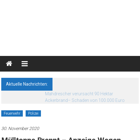
Blaulichtreport
Ostprignitz-
Ruppin
Aktuelle Nachrichten:
Nachrichten-
Mähdrescher verursacht 90 Hektar
und
Ackerbrand– Schaden von 100.000 Euro
Medienseite
Feuerwehr
Polizei
30. November 2020