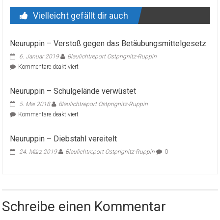
Vielleicht gefällt dir auch
Neuruppin – Verstoß gegen das Betäubungsmittelgesetz
6. Januar 2019
Blaulichtreport Ostprignitz-Ruppin
für
Kommentare deaktiviert
Neuruppin
–
Neuruppin – Schulgelände verwüstet
Verstoß
gegen
5. Mai 2018
Blaulichtreport Ostprignitz-Ruppin
das
für
Kommentare deaktiviert
Betäubungsmittelgesetz
Neuruppin
–
Neuruppin – Diebstahl vereitelt
Schulgelände
verwüstet
24. März 2019
Blaulichtreport Ostprignitz-Ruppin
0
Schreibe einen Kommentar