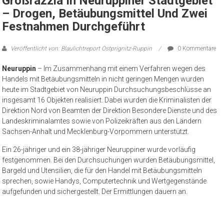
Großrazzia In Neuruppiner Stadtgebiet
– Drogen, Betäubungsmittel Und Zwei
Festnahmen Durchgeführt
Veröffentlicht von: Blaulichtreport Ostprignitz-Ruppin
0 Kommentare
Neuruppin
– Im Zusammenhang mit einem Verfahren wegen des
Handels mit Betäubungsmitteln in nicht geringen Mengen wurden
heute im Stadtgebiet von Neuruppin Durchsuchungsbeschlüsse an
insgesamt 16 Objekten realisiert. Dabei wurden die Kriminalisten der
Direktion Nord von Beamten der Direktion Besondere Dienste und des
Landeskriminalamtes sowie von Polizeikräften aus den Ländern
Sachsen-Anhalt und Mecklenburg-Vorpommern unterstützt.
Ein 26-jähriger und ein 38-jähriger Neuruppiner wurde vorläufig
festgenommen. Bei den Durchsuchungen wurden Betäubungsmittel,
Bargeld und Utensilien, die für den Handel mit Betäubungsmitteln
sprechen, sowie Handys, Computertechnik und Wertgegenstände
aufgefunden und sichergestellt. Der Ermittlungen dauern an.