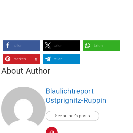
teilen
teilen
teilen
merken
teilen
0
About Author
Blaulichtreport
Ostprignitz-Ruppin
See author's posts