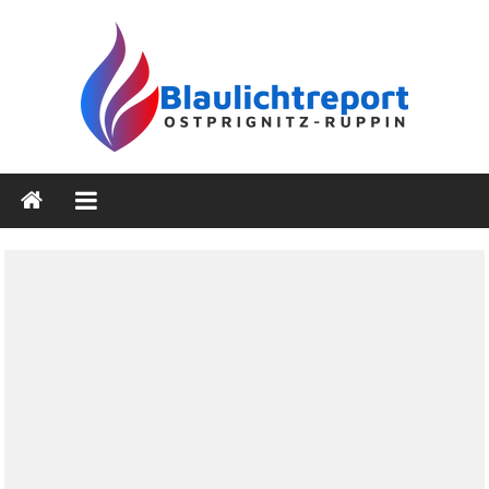
Zum
Inhalt
springen
Blaulichtreport
Ostprignitz-
Ruppin
Nachrichten-
und
Medienseite