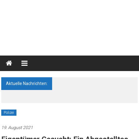
Blaulichtreport
Ostprignitz-
Ruppin
Aktuelle Nachrichten:
Nachrichten-
Feldbrand bei Neuruppin: 85 Menschen
und
vorsorglich evakuiert
Medienseite
Polizei
19. August 2021