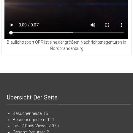
Blaulichtreport OPR ist eine der größten Nachrichtenagenturen in
Nordbrandenburg
Übersicht Der Seite
Besucher heute:
15
Besucher gestern:
111
Last 7 Days Views:
2.970
Gesamt Benutzer:
2