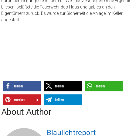
durch den Rettungsdienst betreut. Weil die Messungen ohne Ergebnis
blieben, belüftete die Feuerwehr das Haus und gab es an den
Eigentümern zurück. Es wurde zur Sicherheit die Anlage im Keller
abgestellt.
teilen
teilen
teilen
merken
teilen
0
About Author
Blaulichtreport