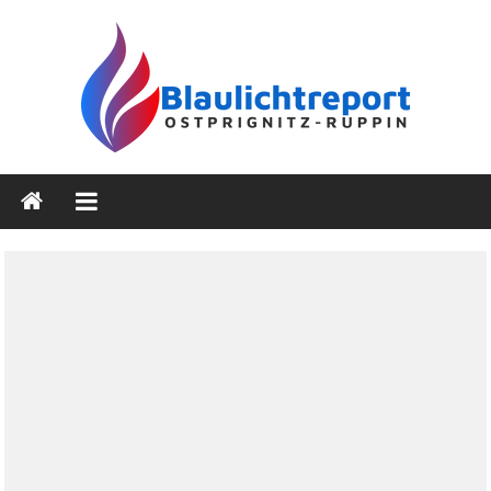
Zum
Inhalt
springen
Blaulichtreport
Ostprignitz-
Ruppin
Nachrichten-
und
Medienseite