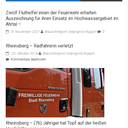
Zwölf Fluthelfer:innen der Feuerwehr erhalten
Auszeichnung für ihren Einsatz im Hochwassergebiet im
Ahrtal –
8. November 2021
Blaulichtreport Ostprignitz-Ruppin
0
Rheinsberg – Radfahrerin verletzt
23. Oktober 2018
Blaulichtreport Ostprignitz-Ruppin
für
Kommentare deaktiviert
Rheinsberg
–
Radfahrerin
verletzt
Rheinsberg – (76) Jähriger hat Topf auf der heißen