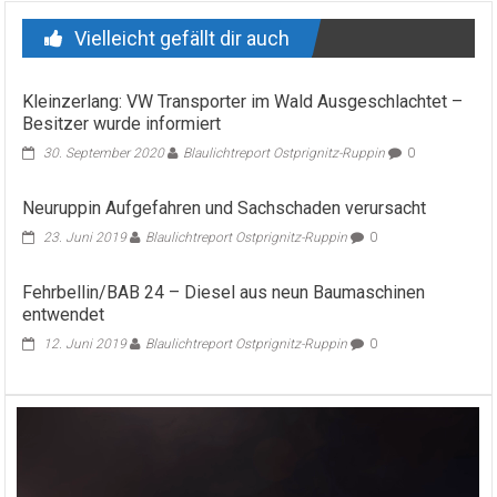
Vielleicht gefällt dir auch
Kleinzerlang: VW Transporter im Wald Ausgeschlachtet –
Besitzer wurde informiert
30. September 2020
Blaulichtreport Ostprignitz-Ruppin
0
Neuruppin Aufgefahren und Sachschaden verursacht
23. Juni 2019
Blaulichtreport Ostprignitz-Ruppin
0
Fehrbellin/BAB 24 – Diesel aus neun Baumaschinen
entwendet
12. Juni 2019
Blaulichtreport Ostprignitz-Ruppin
0