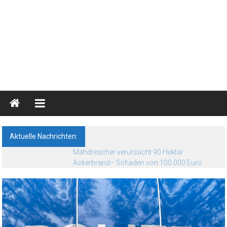
Blaulichtreport
Ostprignitz-
Ruppin
Aktuelle Nachrichten:
Nachrichten-
Mähdrescher verursacht 90 Hektar
und
Ackerbrand– Schaden von 100.000 Euro
Medienseite