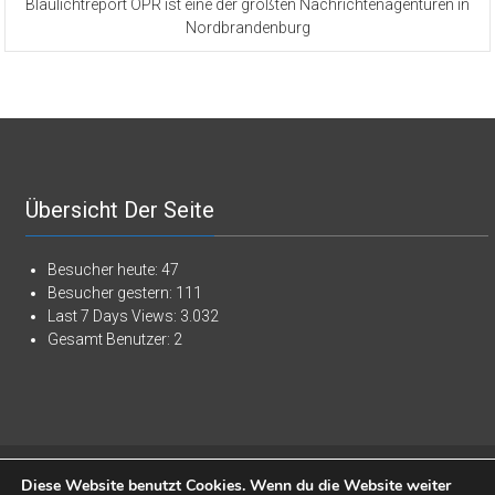
Blaulichtreport OPR ist eine der größten Nachrichtenagenturen in
Nordbrandenburg
Übersicht Der Seite
Besucher heute:
47
Besucher gestern:
111
Last 7 Days Views:
3.032
Gesamt Benutzer:
2
Copyright © 2026
Blaulichtreport Ostprignitz-Ruppin
. Alle Rechte
Diese Website benutzt Cookies. Wenn du die Website weiter
vorbehalten. Theme:
ColorNews
von ThemeGrill. Präsentiert von