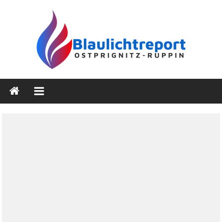
Zum
Inhalt
springen
Blaulichtreport
Ostprignitz-
Ruppin
Nachrichten-
und
Medienseite