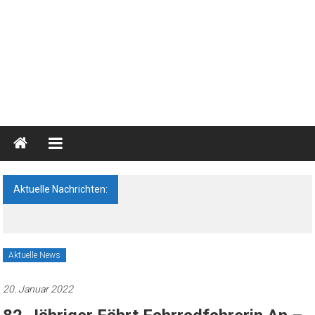
Blaulichtreport
Ostprignitz-
Ruppin
Aktuelle Nachrichten:
Nachrichten-
Feldbrand bei Neuruppin: 85 Menschen
und
vorsorglich evakuiert
Medienseite
Aktuelle News
20. Januar 2022